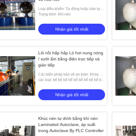
Loại điều khiển: Tự động hoặc bán tự
động
Trung bình: Khí nén
Nhận giá tốt nhất
Lõi nồi hấp hấp Lò hơi nung nóng
/ sưởi ấm bằng điện trực tiếp và
gián tiếp
Các biện pháp bảo vệ an toàn: Khóa an
toàn tự động, khóa an toàn thủ công,
các loại: bể bể bể bể bể bể bể bể bể bể
điều khiển tự động áp suất, van xả khí
bể bể
thủ công, báo độ
Nhận giá tốt nhất
Khúc nén tự dính bằng khí nén
Laminated Autoclave, áp suất
trong Autoclave By PLC Controller