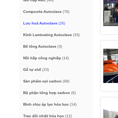
Nồi hấp AAC
(40)
Composite Autoclave
(76)
Lưu hoá Autoclave
(26)
Kính Laminating Autoclave
(33)
Bê tông Autoclave
(3)
Nồi hấp công nghiệp
(14)
Gỗ tự chế
(23)
Sản phẩm sợi carbon
(68)
Bộ phận tổng hợp carbon
(6)
Bình chịu áp lực hóa học
(14)
Trao đổi nhiệt hóa học
(12)