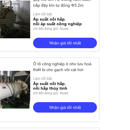
nắp đậy kín tự động Φ3.2m
Làm nổi bật:
Áp suất nồi hấp
,
ấp lưu hóa với thiết bị đun nóng
nồi áp suất công nghiệp
chi tiết đóng gói: Nude
 điện và công nghệ Nhật Bản
Nhận giá tốt nhất
Nhận giá tốt nhất
Ô tô công nghiệp ô nho lưu hoá
thiết bị cho gạch vôi cát hơi
Làm nổi bật:
Áp suất nồi hấp
,
nồi hấp thủy tinh
chi tiết đóng gói: Nude
Nhận giá tốt nhất