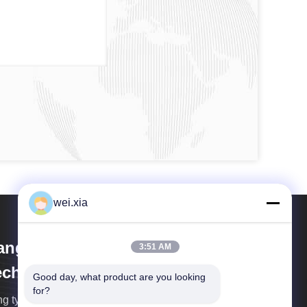
wei.xia
iangsu Olymspan Equipment
3:51 AM
chnology Co.,Ltd
Good day, what product are you looking 
for?
g ty chuyên về R D, thiết kế, sản xuất và dịch vụ