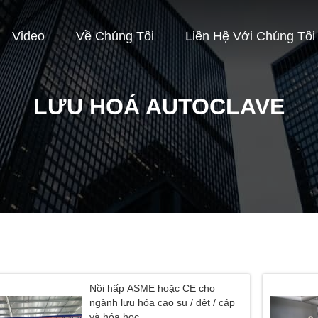
Video
Về Chúng Tôi
Liên Hệ Với Chúng Tôi
LƯU HOÁ AUTOCLAVE
Nồi hấp ASME hoặc CE cho
ngành lưu hóa cao su / dệt / cáp
và hóa học