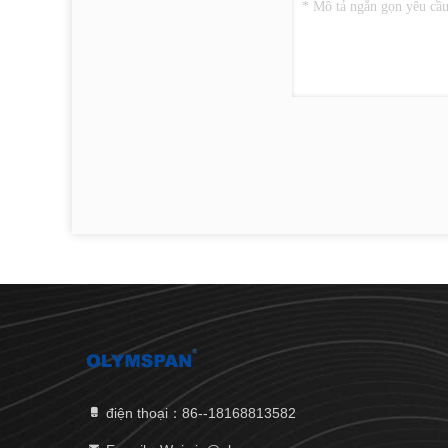
điện thoại：86--18168813582