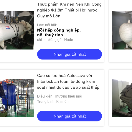
Thực phẩm Khí nén Nén Khí Công
nghiệp Φ1.8m Thiết bị Hơi nước
Quy mô Lớn
Làm nổi bật:
Nồi hấp công nghiệp
,
nồi thuỷ tinh
chi tiết đóng gói: Nude
Nhận giá tốt nhất
Cao su lưu hoá Autoclave với
Interlock an toàn, tự động kiểm
soát nhiệt độ cao và áp suất thấp
Điều kiện: Thương hiệu mới
Trung bình: Khí nén
Nhận giá tốt nhất