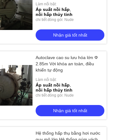
Làm nổi bật:
Áp suất nồi hấp
,
nồi hấp thủy tinh
chi tiết đóng gói: Nude
Nhận giá tốt nhất
Autoclave cao su lưu hóa lớn Φ
2.85m Với khóa an toàn, điều
khiển tự động
Làm nổi bật:
Áp suất nồi hấp
,
nồi hấp thủy tinh
chi tiết đóng gói: Nude
Nhận giá tốt nhất
Hệ thống hấp thụ bằng hơi nước
quy mô lớn Hệ thống núm vách