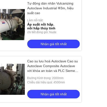
Tự động dán nhãn Vulcanizing
Autoclave Industrial Φ3m, hiệu
suất cao
Làm nổi bật:
Áp suất nồi hấp
,
nồi hấp thủy tinh
chi tiết đóng gói: Nude
Nhận giá tốt nhất
Cao su lưu hoá Autoclave Cao su
Autoclave Composite Autoclave
với khóa an toàn và PLC Siemens
PLC Điều khiển
Đường Kính trong: 2000mm
Chiều dài hiệu quả: 4500mm
Nhận giá tốt nhất