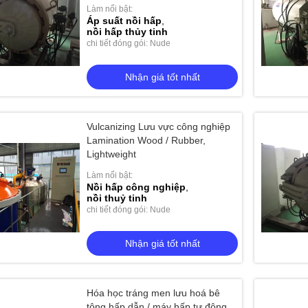
Làm nổi bật:
Áp suất nồi hấp
,
nồi hấp thủy tinh
chi tiết đóng gói: Nude
Nhận giá tốt nhất
Vulcanizing Lưu vực công nghiệp
Lamination Wood / Rubber,
Lightweight
Làm nổi bật:
Nồi hấp công nghiệp
,
nồi thuỷ tinh
chi tiết đóng gói: Nude
Nhận giá tốt nhất
Hóa học tráng men lưu hoá bê
tông hấp dẫn / máy hấp tự động