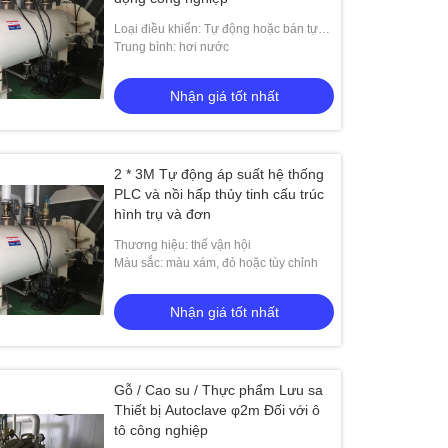
Loại điều khiển: Tự động hoặc bán tự
động
Trung bình: hơi nước
Nhận giá tốt nhất
2 * 3M Tự động áp suất hệ thống
PLC và nồi hấp thủy tinh cấu trúc
hình trụ và đơn
Thương hiệu: thế vận hội
Màu sắc: màu xám, đỏ hoặc tùy chỉnh
Nhận giá tốt nhất
Gỗ / Cao su / Thực phẩm Lưu sa
Thiết bị Autoclave φ2m Đối với ô
tô công nghiệp