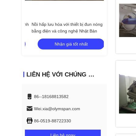
 với xi lanh
Nồi hấp lưu hóa với thiết bị đun nóng
Nồi hấp lưu hóa 
an toàn
bằng điện và công nghệ Nhật Bản
và hệ thống khó
ất
Nhận giá tốt nhất
Nhận
LIÊN HỆ VỚI CHÚNG TÔI
86--18168813582
Wei.xia@olymspan.com
86-0519-88722330
Liên hệ ngay