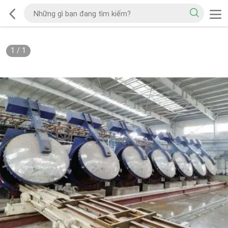
1
/
1