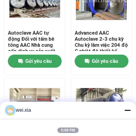
Về chúng tôi
Autoclave AAC tự
Advanced AAC
Chuyến tham quan nhà máy
động Đối với tấm bê
Autoclave 2-3 chu kỳ
tông AAC Nhà cung
Chu kỳ làm việc 204 độ
cấp dịch vụ sản xuất
C nhiệt độ thiết kế
Kiểm soát chất lượng
Gửi yêu cầu
Gửi yêu cầu
Liên hệ với chúng tôi
Tin tức
wei.xia
Các vụ án
5:08 PM
Nồi hấp AAC