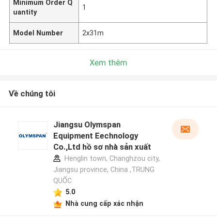
Minimum Order Q
1
uantity
Model Number
2x31m
Xem thêm
Về chúng tôi
Jiangsu Olymspan
Equipment Eechnology
Co.,Ltd hồ sơ nhà sản xuất
Henglin town, Changhzou city,
Jiangsu province, China ,TRUNG
QUỐC
5.0
Nhà cung cấp xác nhận