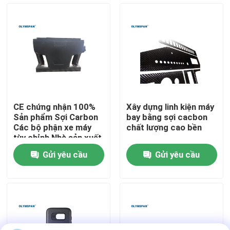
Về chúng tôi
Chuyến tham quan nhà máy
Kiểm soát chất lượng
CE chứng nhận 100%
Xây dựng linh kiện máy
Sản phẩm Sợi Carbon
bay bằng sợi cacbon
Liên hệ với chúng tôi
Các bộ phận xe máy
chất lượng cao bền
tùy chỉnh Nhà sản xuất
ở Trung Quốc
Gửi yêu cầu
Gửi yêu cầu
Tin tức
Các vụ án
Nồi hấp AAC