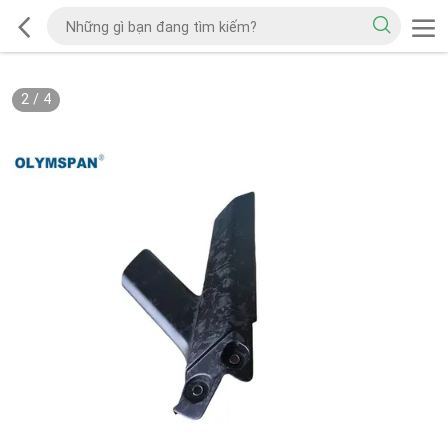
2
/
4