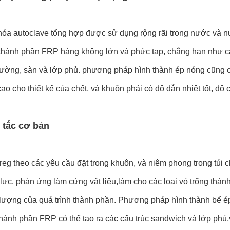
hóa autoclave tổng hợp được sử dụng rộng rãi trong nước và 
 thành phần FRP hàng không lớn và phức tạp, chẳng hạn như c
 tường, sàn và lớp phủ. phương pháp hình thành ép nóng cũng 
ao cho thiết kế của chết, và khuôn phải có độ dẫn nhiệt tốt, độ 
 tắc cơ bản
eg theo các yêu cầu đặt trong khuôn, và niêm phong trong túi 
 lực, phản ứng làm cứng vật liệu,làm cho các loại vỏ trống th
 lượng của quá trình thành phần. Phương pháp hình thành bể é
hành phần FRP có thể tạo ra các cấu trúc sandwich và lớp phủ,