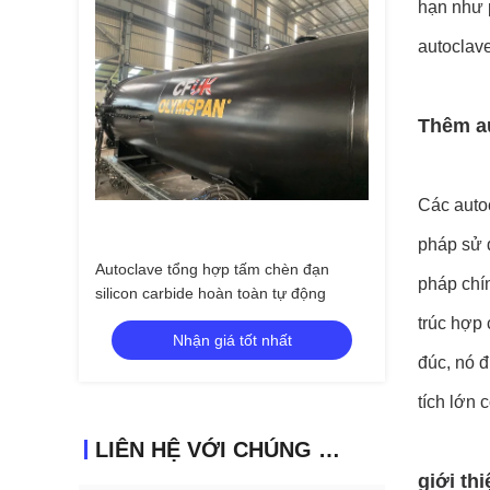
hạn như 
autoclave
Thêm a
Các autoc
pháp sử d
Autoclave tổng hợp tấm chèn đạn
pháp chín
silicon carbide hoàn toàn tự động
trúc hợp 
Nhận giá tốt nhất
đúc, nó 
tích lớn 
LIÊN HỆ VỚI CHÚNG TÔI
giới th