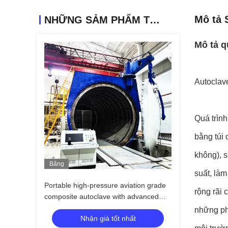
Mô tả 
NHỮNG SẢM PHẨM TƯƠNG TỰ
Mô tả q
Autoclave
Quá trình
bằng túi
không), s
Băng
suất, là
hình
Portable high-pressure aviation grade
rộng rãi 
composite autoclave with advanced
control systems for UAV and aerospace
những ph
Nhận giá tốt nhất
applications