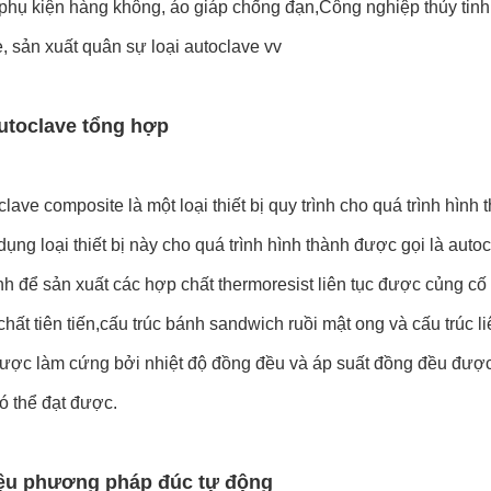
phụ kiện hàng không, áo giáp chống đạn,Công nghiệp thủy tinh
, sản xuất quân sự loại autoclave vv
utoclave tổng hợp
lave composite là một loại thiết bị quy trình cho quá trình hì
ụng loại thiết bị này cho quá trình hình thành được gọi là au
h để sản xuất các hợp chất thermoresist liên tục được củng cố
chất tiên tiến,cấu trúc bánh sandwich ruồi mật ong và cấu trúc l
được làm cứng bởi nhiệt độ đồng đều và áp suất đồng đều được
có thể đạt được.
iệu phương pháp đúc tự động