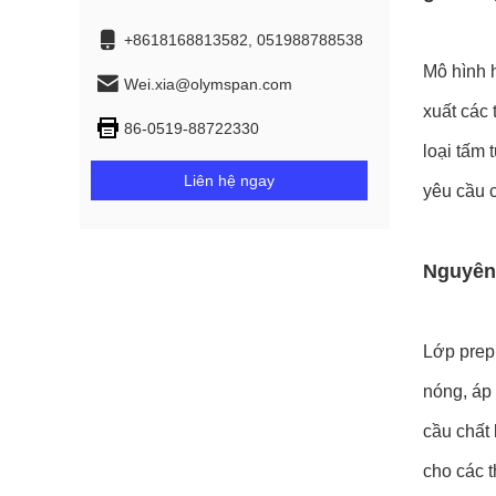
+8618168813582, 051988788538
Mô hình 
Wei.xia@olymspan.com
xuất các
86-0519-88722330
loại tấm
Liên hệ ngay
yêu cầu c
Nguyên
Lớp prepr
nóng, áp
cầu chất
cho các t