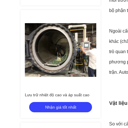
môi trườn
bộ phận 
Ngoài cấ
khác (chấ
trò quan 
phương p
trận. Aut
Lưu trữ nhiệt độ cao và áp suất cao
Vật liệ
Nhận giá tốt nhất
So với cá