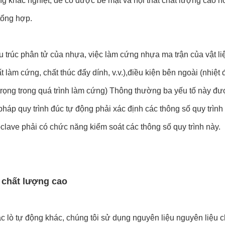
g khắc nghiệt, để có được bề mặt và nội thất chất lượng cao h
tổng hợp.
u trúc phân tử của nhựa, việc làm cứng nhựa ma trận của vật l
t làm cứng, chất thúc đẩy dính, v.v.),điều kiện bên ngoài (nhiệt
trọng trong quá trình làm cứng) Thông thường ba yếu tố này đượ
háp quy trình đúc tự động phải xác định các thông số quy trì
oclave phải có chức năng kiểm soát các thông số quy trình này.
u chất lượng cao
c lò tự động khác, chúng tôi sử dụng nguyên liệu nguyên liệu c