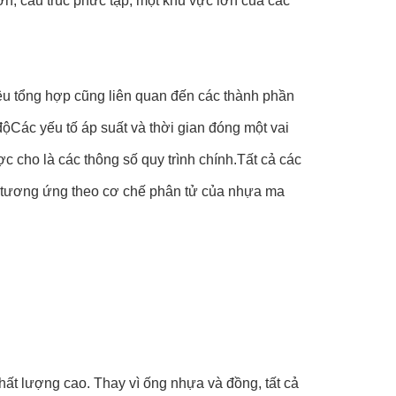
ơn, cấu trúc phức tạp, một khu vực lớn của các
iệu tổng hợp cũng liên quan đến các thành phần
 độCác yếu tố áp suất và thời gian đóng một vai
c cho là các thông số quy trình chính.Tất cả các
nh tương ứng theo cơ chế phân tử của nhựa ma
hất lượng cao. Thay vì ống nhựa và đồng, tất cả