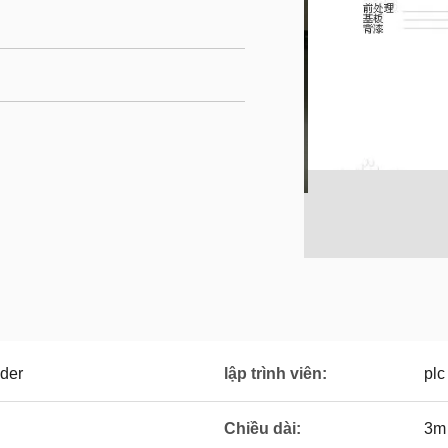
der
lập trình viên:
plc
Chiều dài:
3m