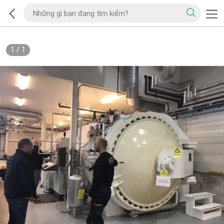
1
/
1