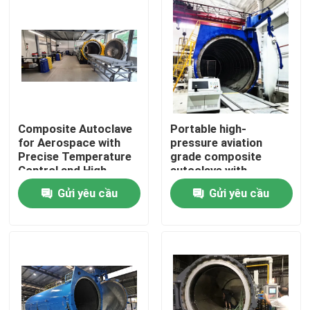
Composite Autoclave
Portable high-
for Aerospace with
pressure aviation
Precise Temperature
grade composite
Control and High-
autoclave with
Pressure Vessel for
advanced control
Gửi yêu cầu
Gửi yêu cầu
Consistent Curing
systems for UAV and
aerospace
Nhà
applications
Sản phẩm
Video