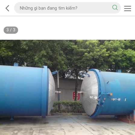
3
/
3