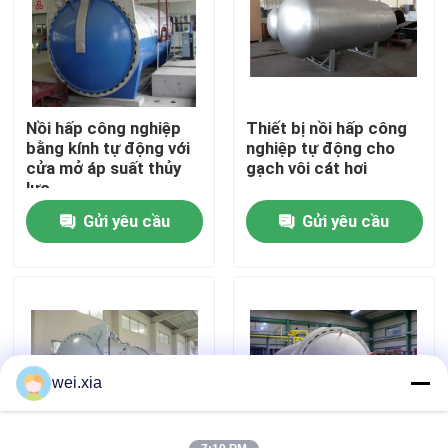
Về chúng tôi
Chuyến tham quan nhà máy
Nồi hấp công nghiệp
Thiết bị nồi hấp công
bằng kính tự động với
nghiệp tự động cho
cửa mở áp suất thủy
gạch vôi cát hơi
Kiểm soát chất lượng
lực
Gửi yêu cầu
Gửi yêu cầu
Liên hệ với chúng tôi
Tin tức
Các vụ án
wei.xia
Nồi hấp AAC