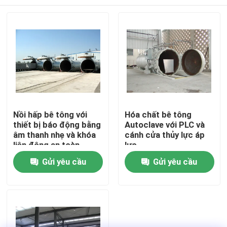
Nồi hấp bê tông với
Hóa chất bê tông
thiết bị báo động bằng
Autoclave với PLC và
âm thanh nhẹ và khóa
cánh cửa thủy lực áp
liên động an toàn
lực
Nhà
Gửi yêu cầu
Gửi yêu cầu
Sản phẩm
Video