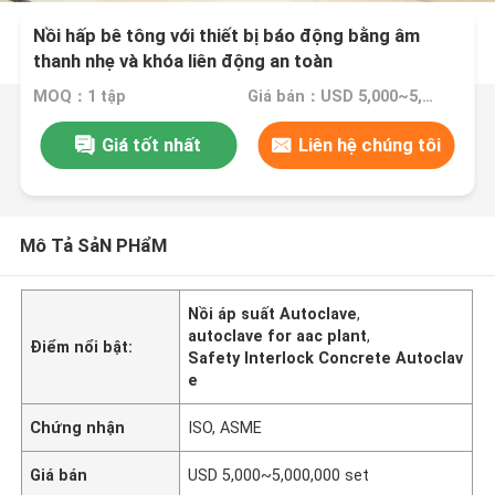
Nồi hấp bê tông với thiết bị báo động bằng âm
thanh nhẹ và khóa liên động an toàn
MOQ：1 tập
Giá bán：USD 5,000~5,000,000 set
Giá tốt nhất
Liên hệ chúng tôi
Mô Tả SảN PHẩM
Nồi áp suất Autoclave
,
autoclave for aac plant
,
Điểm nổi bật:
Safety Interlock Concrete Autoclav
e
Chứng nhận
ISO, ASME
Giá bán
USD 5,000~5,000,000 set